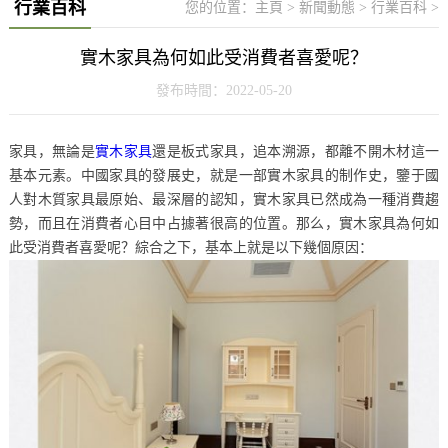
行業百科
您的位置：
主頁
>
新聞動態
>
行業百科
>
實木家具為何如此受消費者喜愛呢？
發布時間：2022-05-20
家具，無論是
實木家具
還是板式家具，追本溯源，都離不開木材這一
基本元素。中國家具的發展史，就是一部實木家具的制作史，鑒于國
人對木質家具最原始、最深層的認知，實木家具已然成為一種消費趨
勢，而且在消費者心目中占據著很高的位置。那么，實木家具為何如
此受消費者喜愛呢？綜合之下，基本上就是以下幾個原因：